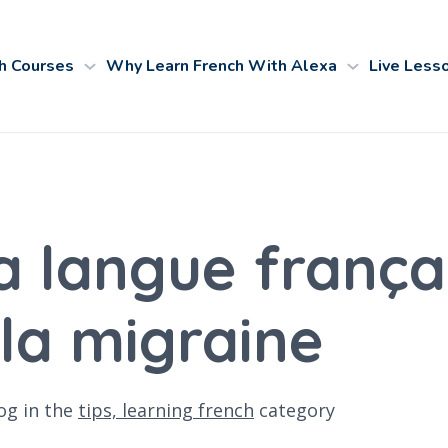
h Courses
Why Learn French With Alexa
Live Less
a langue frança
la migraine
og
in the
tips,
learning french
category