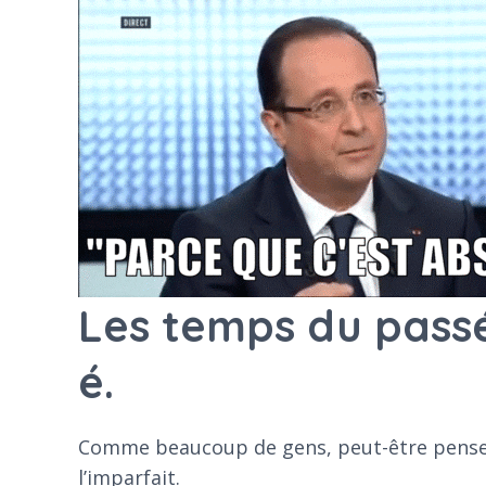
Les temps du passé 
é.
Comme beaucoup de gens, peut-être pensez-
l’imparfait.