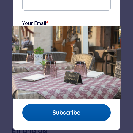
Mmm, c'est délicieux...
Your Email
*
Country
*
By proceeding, you agree to our
terms and conditions.
*
En anglais